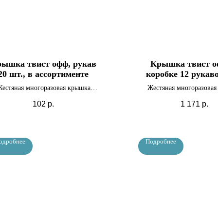
ышка твист офф, рукав
Крышка твист о
20 шт., в ассортименте
коробке 12 рукаво
шт.), в ассорти
естяная многоразовая крышка
Жестяная многоразовая
диаметром 82 мм
диаметром 82 мм
102
р.
1 171
р.
одробнее
Подробнее