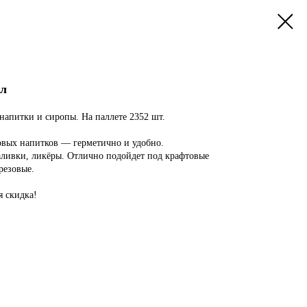
мл
напитки и сиропы. На паллете 2352 шт.
овых напитков — герметично и удобно.
наливки, ликёры. Отлично подойдет под крафтовые
резовые.
я скидка!