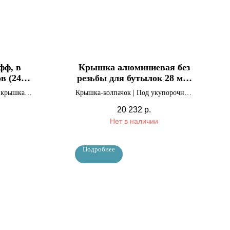
фф, в
Крышка алюминиевая без
в (240
резьбы для бутылок 28 мм.
менте
Под заказ
 крышка
Крышка-колпачок | Под укупорочную
.
машинку, в ассортименте, 5000 шт.
20 232
р.
Нет в наличии
Подробнее