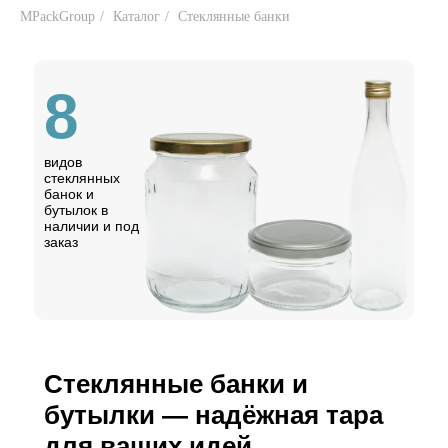
MPackGroup
/
Каталог
/
Стеклянные банки
8
видов
стеклянных
банок и
бутылок в
наличии и под
заказ
Стеклянные банки и
бутылки — надёжная тара
для ваших идей