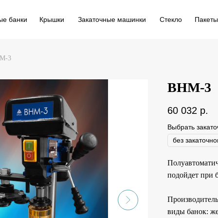
ые банки
Крышки
Закаточные машинки
Стекло
Пакеты
М-3
ВНМ-3
60 032
р.
Выбрать закато
Полуавтоматич
подойдет при 
Производительн
виды банок: же