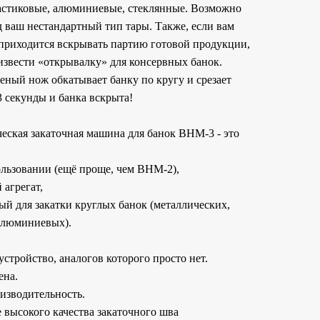
астиковые, алюминиевые, стеклянные. Возможно
д ваш нестандартный тип тары. Также, если вам
приходится вскрывать партию готовой продукции,
звести «открывалку» для консервных банок.
еный нож обкатывает банку по кругу и срезает
3 секунды и банка вскрыта!
еская закаточная машина для банок ВНМ-3 - это
ользовании (ещё проще, чем ВНМ-2),
 агрегат,
ый для закатки круглых банок (металлических,
алюминиевых).
устройство, аналогов которого просто нет.
ена.
оизводительность.
 высокого качества закаточного шва