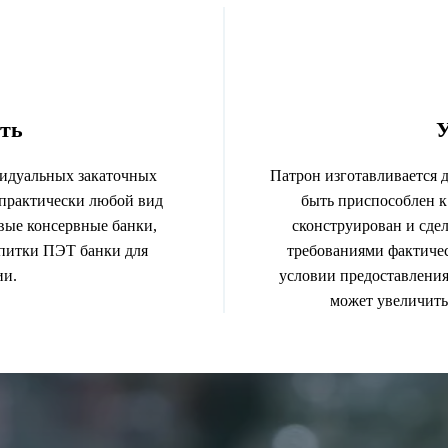
ть
У
видуальных закаточных
Патрон изготавливается 
 практически любой вид
быть приспособлен к
вые консервные банки,
сконструирован и сде
питки ПЭТ банки для
требованиями фактичес
ии.
условии предоставления
может увеличить