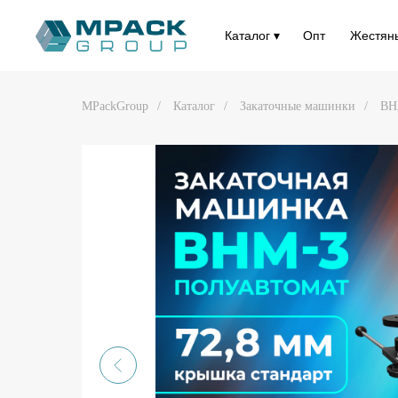
Каталог ▾
Опт
Жестян
MPackGroup
/
Каталог
/
Закаточные машинки
/
ВН