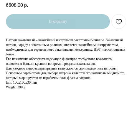
6608,00
р.
В корзину
Патрон закаточный – важнейший инструмент закаточной машины. Закаточный
патрон, наряду с закаточным роликом, является важнейшим инструментом,
необходимым для герметичного закатывания консервных, ПЭТ и алюминиевых
банок.
Его назначение обеспечить надежную фиксацию требуемого взаимного
положения банки и крышки во время процесса закатывания.
Для каждого типоразмера крышек выпускаются свои закаточные патроны.
Основным параметром для выбора патрона является его номинальный диаметр,
который маркируется на нерабочем поле фланца патрона.
lwh: 100x100x30 mm
Weight: 399 g